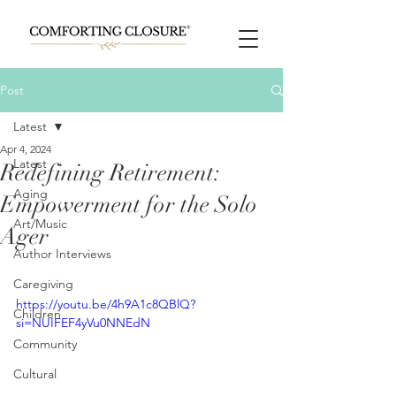
Post
Latest
Apr 4, 2024
Latest
Redefining Retirement:
Aging
Empowerment for the Solo
Art/Music
Ager
Author Interviews
Caregiving
https://youtu.be/4h9A1c8QBlQ?
Children
si=NUIFEF4yVu0NNEdN
Community
Cultural