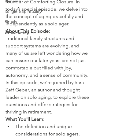
Planning
founder of Comforting Closure. In 
today’s special episode, we delve into 
Religion/Spirituality
the concept of aging gracefully and 
Rituals
independently as a solo ager.
About This Episode:
Senior Living
Traditional family structures and 
support systems are evolving, and 
many of us are left wondering how we 
can ensure our later years are not just 
comfortable but filled with joy, 
autonomy, and a sense of community. 
In this episode, we're joined by Sara 
Zeff Geber, an author and thought 
leader on solo aging, to explore these 
questions and offer strategies for 
thriving in retirement.
What You'll Learn:
The definition and unique 
considerations for solo agers.