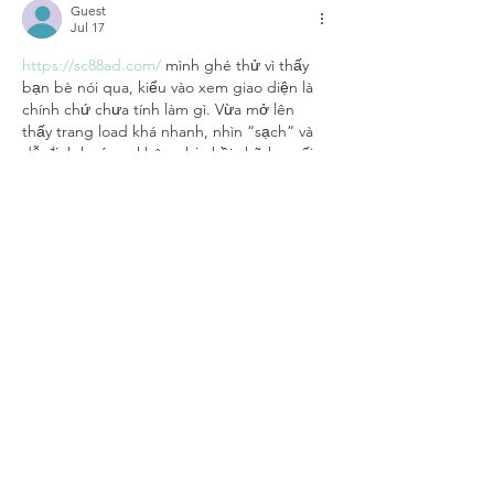
Guest
Jul 17
https://sc88ad.com/
 mình ghé thử vì thấy 
bạn bè nói qua, kiểu vào xem giao diện là 
chính chứ chưa tính làm gì. Vừa mở lên 
thấy trang load khá nhanh, nhìn “sạch” và 
dễ định hướng, không bị nhồi chữ hay rối 
mắt. Mình thích cái cách họ chia nội dung 
theo từng khối nên lướt xuống vẫn biết 
mình đang đọc phần nào. Có một mục 
FAQ để sẵn nên mấy câu hỏi cơ bản không 
phải đi tìm…
Show More
Like
Reply
Guest
Jul 09
XX88
 mình mới ghé thử vì thấy bạn bè 
nhắc hoài, kiểu vào xem giao diện có dễ 