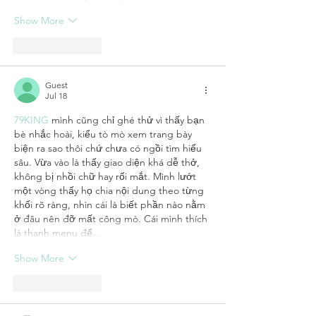
Show More
Like
Reply
Guest
Jul 18
79KING
 mình cũng chỉ ghé thử vì thấy bạn 
bè nhắc hoài, kiểu tò mò xem trang bày 
biện ra sao thôi chứ chưa có ngồi tìm hiểu 
sâu. Vừa vào là thấy giao diện khá dễ thở, 
không bị nhồi chữ hay rối mắt. Mình lướt 
một vòng thấy họ chia nội dung theo từng 
khối rõ ràng, nhìn cái là biết phần nào nằm 
ở đâu nên đỡ mất công mò. Cái mình thích 
là thanh menu để…
Show More
Like
Reply