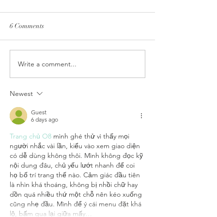
6 Comments
Write a comment...
Funeral Planning
When the Care Pl
Conversations: What to Talk
Enough - Why rel
About
centered care mat
Newest
Guest
6 days ago
Trang chủ O8
 mình ghé thử vì thấy mọi 
người nhắc vài lần, kiểu vào xem giao diện 
có dễ dùng không thôi. Mình không đọc kỹ 
nội dung đâu, chủ yếu lướt nhanh để coi 
họ bố trí trang thế nào. Cảm giác đầu tiên 
là nhìn khá thoáng, không bị nhồi chữ hay 
dồn quá nhiều thứ một chỗ nên kéo xuống 
cũng nhẹ đầu. Mình để ý cái menu đặt khá 
lộ, bấm qua lại giữa mấy…