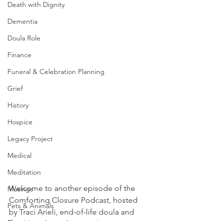
Death with Dignity
Dementia
Doula Role
Finance
Funeral & Celebration Planning
Grief
History
Hospice
Legacy Project
Medical
Meditation
Welcome to another episode of the 
Musings
Comforting Closure Podcast, hosted 
Pets & Animals
by Traci Arieli, end-of-life doula and 